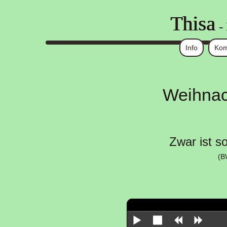
Thisa
-
Info
Kom
Weihnac
Zwar ist s
(B